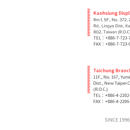
Kaohsiung Disp
Rm.1, 5F., No. 372,
Rd., Lingya Dist., K
802, Taiwan (R.O.C.
TEL：+886-7-723
FAX：+886-7-723-
Taichung Branc
11F., No. 167, Yum
Dist., New Taipei C
(R.O.C.)
TEL：+886-4-2202
FAX：+886-4-2206
SINCE 1996 