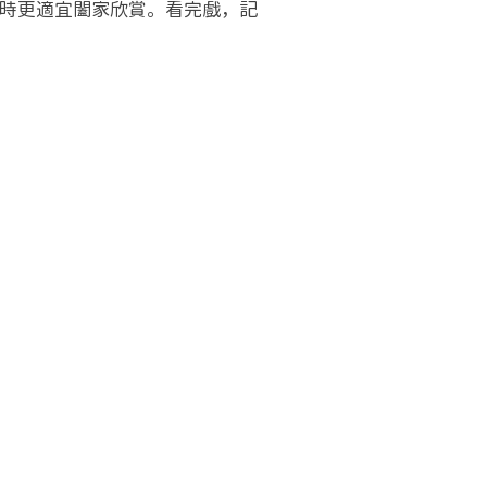
時更適宜闔家欣賞。看完戲，記