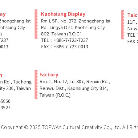
lay
Kaohsiung Display
Tai
 Zhongzheng 1st
Rm.1, 5F., No. 372, Zhongzheng 1st
11F.,
aohsiung City
Rd., Lingya Dist., Kaohsiung City
New T
)
802, Taiwan (R.O.C.)
TEL：
-7237
TEL：+886-7-723-7237
FAX：
0013
FAX：+886-7-723-0013
Factory
h
Rm. 1, No. 12, Ln. 307, Renxin Rd.,
in Rd., Tucheng
ity 236, Taiwan
Renwu Dist., Kaohsiung City 814,
Taiwan (R.O.C.)
-5660
-3527
Copyright © 2025 TOPWAY Cultural Creativity Co.,Ltd. All Rig