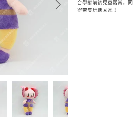
合學齡前後兒童觀賞，同
得帶隻玩偶回家！