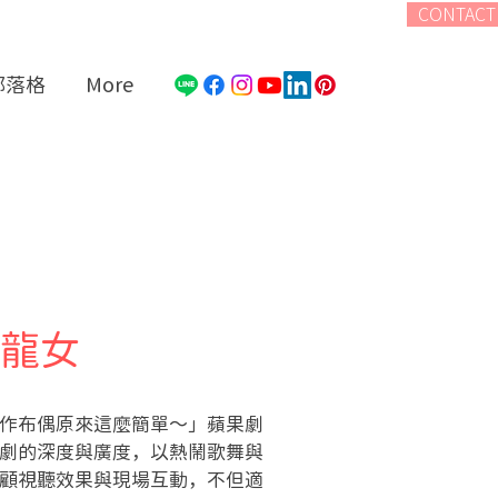
CONTACT
部落格
More
小龍女
作布偶原來這麼簡單～」蘋果劇
劇的深度與廣度，以熱鬧歌舞與
顧視聽效果與現場互動，不但適