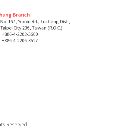
chung Branch
 No. 167, Yumin Rd., Tucheng Dist.,
aipei City 236, Taiwan (R.O.C.)
+886-4-2202-5660
+886-4-2206-3527
hts Reserved