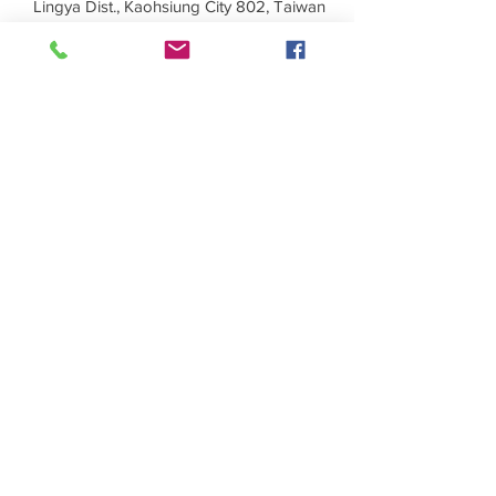
Lingya Dist., Kaohsiung City 802, Taiwan
(R.O.C.)
TEL：+886-7-723-7237
FAX：+886-7-723-0013
Taichung Branch
11F., No. 167, Yumin Rd., Tucheng Dist.,
New Taipei City 236, Taiwan (R.O.C.)
TEL：+886-4-2202-5660
FAX：+886-4-2206-3527
Taichung Branch
11F., No. 167, Yumin Rd., Tucheng Dist.,
New Taipei City 236, Taiwan (R.O.C.)
TEL：+886-4-2202-5660
FAX：+886-4-2206-3527
Factory
Rm. 1, No. 12, Ln. 307, Renxin Rd.,
Renwu Dist., Kaohsiung City 814, Taiwan
(R.O.C.)