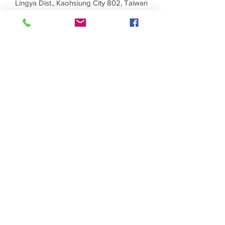
Lingya Dist., Kaohsiung City 802, Taiwan
(R.O.C.)
TEL：+886-7-723-7237
FAX：+886-7-723-0013
Taichung Branch
11F., No. 167, Yumin Rd., Tucheng Dist.,
New Taipei City 236, Taiwan (R.O.C.)
TEL：+886-4-2202-5660
FAX：+886-4-2206-3527
Taichung Branch
11F., No. 167, Yumin Rd., Tucheng Dist.,
New Taipei City 236, Taiwan (R.O.C.)
TEL：+886-4-2202-5660
FAX：+886-4-2206-3527
Factory
Rm. 1, No. 12, Ln. 307, Renxin Rd.,
Renwu Dist., Kaohsiung City 814, Taiwan
(R.O.C.)