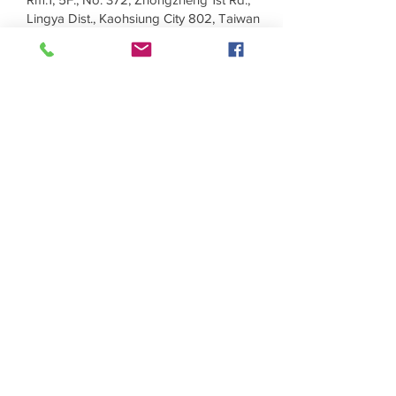
Lingya Dist., Kaohsiung City 802, Taiwan
(R.O.C.)
TEL：+886-7-723-7237
FAX：+886-7-723-0013
Taichung Branch
11F., No. 167, Yumin Rd., Tucheng Dist.,
New Taipei City 236, Taiwan (R.O.C.)
TEL：+886-4-2202-5660
FAX：+886-4-2206-3527
Taichung Branch
11F., No. 167, Yumin Rd., Tucheng Dist.,
New Taipei City 236, Taiwan (R.O.C.)
TEL：+886-4-2202-5660
FAX：+886-4-2206-3527
Factory
Rm. 1, No. 12, Ln. 307, Renxin Rd.,
Renwu Dist., Kaohsiung City 814, Taiwan
(R.O.C.)