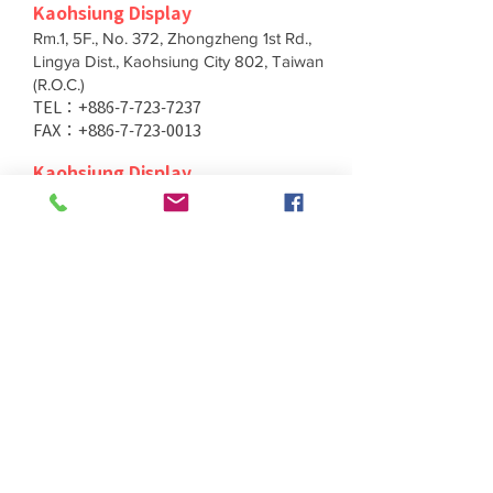
Kaohsiung Display
Rm.1, 5F., No. 372, Zhongzheng 1st Rd.,
Lingya Dist., Kaohsiung City 802, Taiwan
(R.O.C.)
TEL：+886-7-723-7237
FAX：+886-7-723-0013
Kaohsiung Display
Rm.1, 5F., No. 372, Zhongzheng 1st Rd.,
Lingya Dist., Kaohsiung City 802, Taiwan
(R.O.C.)
TEL：+886-7-723-7237
FAX：+886-7-723-0013
Taichung Branch
11F., No. 167, Yumin Rd., Tucheng Dist.,
New Taipei City 236, Taiwan (R.O.C.)
TEL：+886-4-2202-5660
FAX：+886-4-2206-3527
Taichung Branch
11F., No. 167, Yumin Rd., Tucheng Dist.,